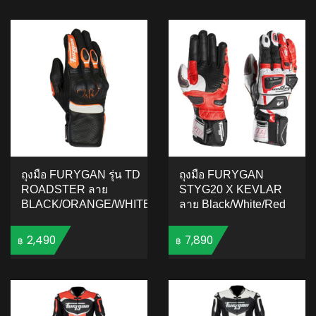
ADD TO CART
ADD TO CART
ถุงมือ FURYGAN รุ่น TD
ถุงมือ FURYGAN
ROADSTER ลาย
STYG20 X KEVLAR
BLACK/ORANGE/WHITE
ลาย Black/White/Red
2,490
7,890
฿
฿
ADD TO CART
ADD TO CART