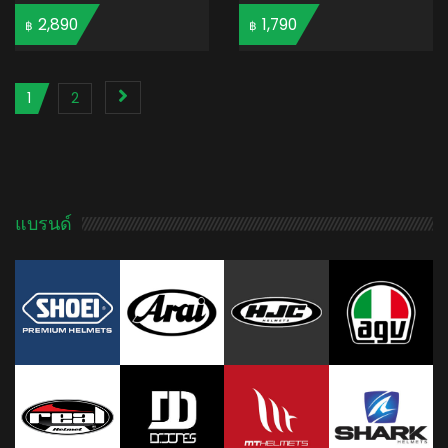
2,890
1,790
฿
฿
ADD TO CART
ADD TO CART
1
2
แบรนด์