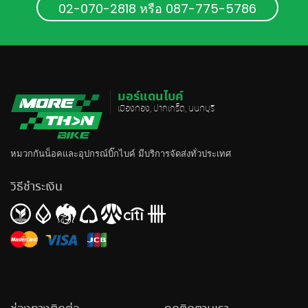
02-070-2818 หรือ 087-775-5786
มอร์แดนไบค์
เมืองทอง, ปากเกร็ด, นนทบุรี
หมวกกันน็อค
และอุปกรณ์บิ๊กไบค์ มีบริการจัดส่งทั่วประเทศ
วิธีชำระเงิน