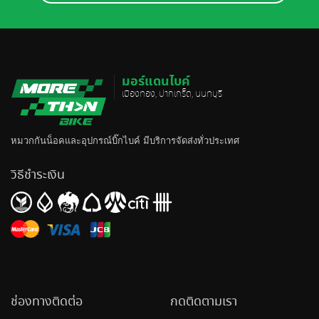
มอร์แดนไบค์
เมืองทอง, ปากเกร็ด, นนทบุรี
หมวกกันน็อค
และอุปกรณ์บิ๊กไบค์ มีบริการจัดส่งทั่วประเทศ
วิธีชำระเงิน
ช่องทางติดต่อ
กดติดตามเรา