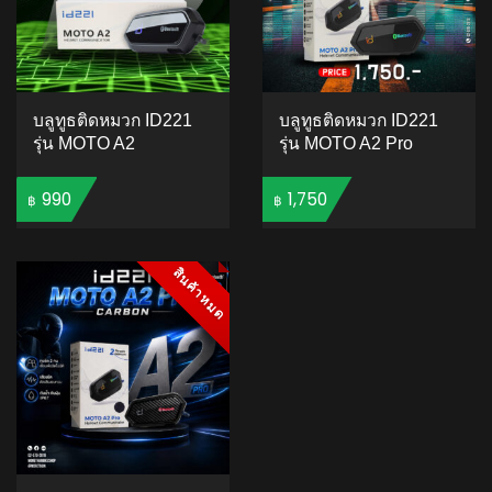
บลูทูธติดหมวก ID221
บลูทูธติดหมวก ID221
รุ่น MOTO A2
รุ่น MOTO A2 Pro
990
1,750
฿
฿
ADD TO CART
ADD TO CART
สินค้าหมด
สินค้าหมด