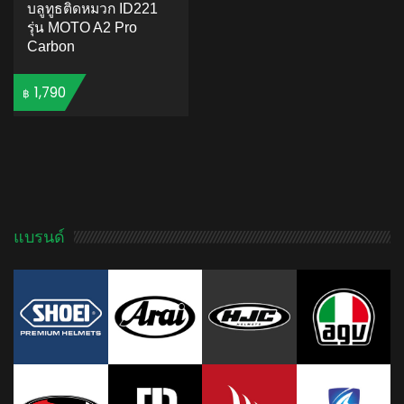
บลูทูธติดหมวก ID221
รุ่น MOTO A2 Pro
Carbon
1,790
฿
ADD TO CART
แบรนด์