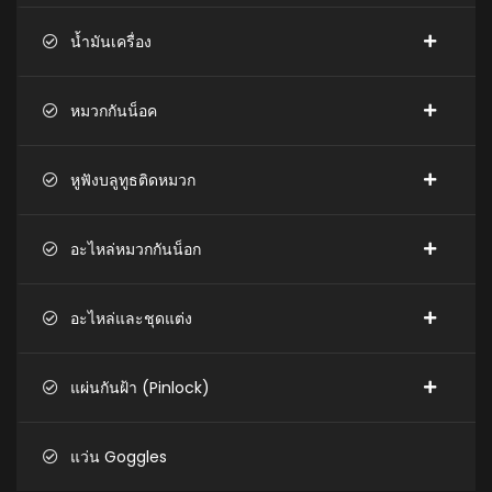
น้ำมันเครื่อง
หมวกกันน็อค
หูฟังบลูทูธติดหมวก
อะไหล่หมวกกันน็อก
อะไหล่และชุดแต่ง
แผ่นกันฝ้า (Pinlock)
แว่น Goggles