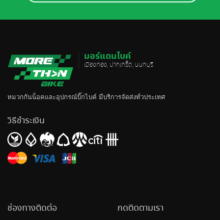
มอร์แดนไบค์
เมืองทอง, ปากเกร็ด, นนทบุรี
หมวกกันน็อค
และอุปกรณ์บิ๊กไบค์ มีบริการจัดส่งทั่วประเทศ
วิธีชำระเงิน
ช่องทางติดต่อ
กดติดตามเรา