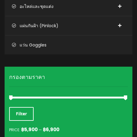
อะไหล่และชุดแต่ง
แผ่นกันฝ้า (Pinlock)
แว่น Goggles
กรองตามราคา
MIN
MAX
Filter
PRICE
PRICE
฿5,900
฿6,900
PRICE:
—