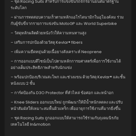
– ชุด Racing Suits สำหรับการแข่งขันรถจักรยานยนต์มาตรฐาน
ระดับโลก
– ผ่านการทดสอบความเร็วตามหลักแอโรไดนามิกในอุโมงค์ลม ร่วม
กับผู้ขับขี่จากรายการแข่งขัน MotoGP และ World Superbike
– วัสดุหลักผลิตด้วยหนังวัวให้ความทนทานสูง
– เสริมการปกป้องด้วยวัสดุ Kevlar® fibers
– เพิ่มความยืดหยุ่นด้วยเนื้อยางสังเคราะห์ Neoprene
– การออกแบบดีไซน์เป็นไปตามหลักการยศาสตร์เพื่อการใช้งานได้
อย่างเต็มประสิทธิภาพสำหรับนักแข่ง
– พร้อมปกป้องบริเวณสะโพก และช่วงแขน ด้วยวัสดุ Kevlar® และชั้น
หนังแบบ 2 ชั้น
– การ์ดป้องกัน D3O Protector ที่หัวไหล่ ข้อศอก และหน้าอก
– Knee Sliders ออกแบบใหม่ ถูกพัฒนาให้มีน้ำหนักลดลง และปรับ
หน้าสัมผัสให้เหมาะสมพื้นผิวแทร็ก เพื่ออายุการใช้งานที่มากยิ่งขึ้น
– ชุด Racing Suits ถูกออกแบบให้สามารถใช้ร่วมกับถุงลมนิรภัย
เทคโนโลยี In&motion