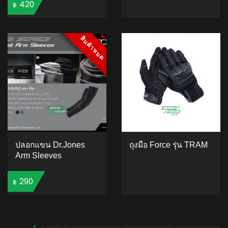
420
฿
สินค้าหมด
สินค้าหมด
4.95
5
2513
out of
based on
ADD TO CART
customer
ratings
ปลอกแขน Dr.Jones
ถุงมือ Force รุ่น TRAM
Arm Sleeves
ADD TO CART
290
฿
ADD TO CART