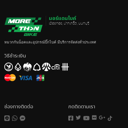
มอร์แดนไบค์
เมืองทอง, ปากเกร็ด, นนทบุรี
หมวกกันน็อค
และอุปกรณ์บิ๊กไบค์ มีบริการจัดส่งทั่วประเทศ
วิธีชำระเงิน
ช่องทางติดต่อ
กดติดตามเรา