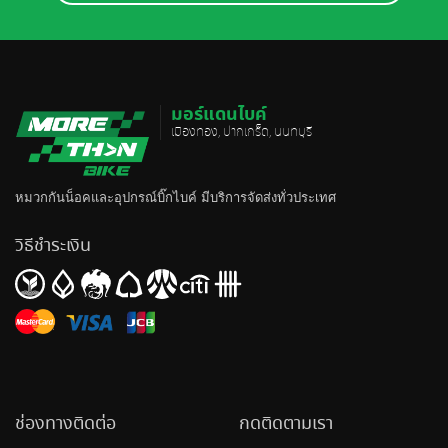
มอร์แดนไบค์
เมืองทอง, ปากเกร็ด, นนทบุรี
หมวกกันน็อค
และอุปกรณ์บิ๊กไบค์ มีบริการจัดส่งทั่วประเทศ
วิธีชำระเงิน
ช่องทางติดต่อ
กดติดตามเรา