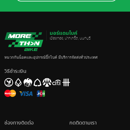
มอร์แดนไบค์
เมืองทอง, ปากเกร็ด, นนทบุรี
หมวกกันน็อค
และอุปกรณ์บิ๊กไบค์ มีบริการจัดส่งทั่วประเทศ
วิธีชำระเงิน
ช่องทางติดต่อ
กดติดตามเรา