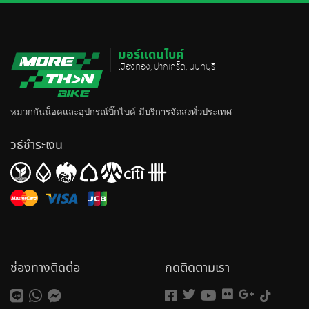
มอร์แดนไบค์
เมืองทอง, ปากเกร็ด, นนทบุรี
หมวกกันน็อค
และอุปกรณ์บิ๊กไบค์ มีบริการจัดส่งทั่วประเทศ
วิธีชำระเงิน
ช่องทางติดต่อ
กดติดตามเรา