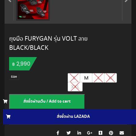
ถุงมือ FURYGAN รุ่น VOLT ลาย
BLACK/BLACK
2,990
฿
S
M
L
XL
Size
XXL
สั่งซื้อผ่านเว็บ / Add to cart
สั่งซื้อผ่าน LAZADA
สั่งซื้อผ่าน SHOPEE
150100258521
.
SKU: