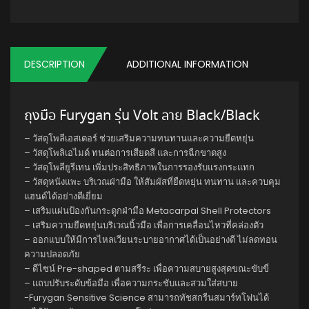
DESCRIPTION
ADDITIONAL INFORMATION
ถุงมือ Furygan รุ่น Volt ลาย Black/Black
– วัสดุโพลีเอสเตอร์ ช่วยเสริมความทนทานและความยืดหยุ่น
– วัสดุโพลิเอไมด์ ทนต่อการเสียดสี และการฉีกขาดสูง
– วัสดุโพลียูรีเทน เพิ่มประสิทธิภาพในการรองรับแรงกระแทก
– วัสดุหนังแพะ บริเวณฝ่ามือ ให้สัมผัสที่ยืดหยุ่น ทนทาน และควบคุม
แฮนด์ได้อย่างดีเยี่ยม
– เสริมแผ่นป้องกันกระดูกฝ่ามือ Metacarpal Shell Protectors
– เสริมความยืดหยุ่นบริเวณนิ้วมือ เพื่อการเคลื่อนไหวที่คล่องตัว
– ออกแบบให้มีการไหลเวียนระบายอากาศได้เป็นอย่างดี ไม่ลดทอน
ความปลอดภัย
– ดีไซน์ Pre-shaped ตามสรีระ เพื่อความสบายสูงสุดขณะขับขี่
– แถบปรับระดับข้อมือ เพื่อความกระชับและสวมใส่สบาย
-Furygan Sensitive Science สามารถทัชสกรีนสมาร์ทโฟนได้