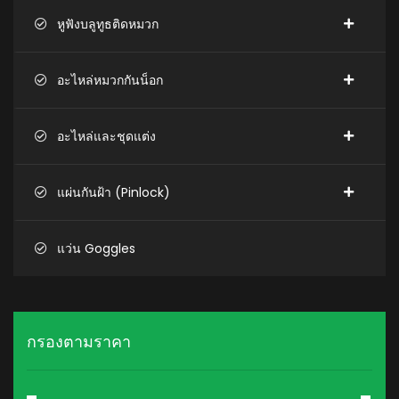
หูฟังบลูทูธติดหมวก
อะไหล่หมวกกันน็อก
อะไหล่และชุดแต่ง
แผ่นกันฝ้า (Pinlock)
แว่น Goggles
กรองตามราคา