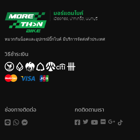
มอร์แดนไบค์
เมืองทอง, ปากเกร็ด, นนทบุรี
หมวกกันน็อค
และอุปกรณ์บิ๊กไบค์ มีบริการจัดส่งทั่วประเทศ
วิธีชำระเงิน
ช่องทางติดต่อ
กดติดตามเรา