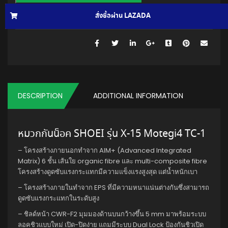
สั่งซื้อผ่าน LAZADA
สั่งซื้อผ่าน SHOPEE
370120861768
.
SKU:
DESCRIPTION
ADDITIONAL INFORMATION
หมวกกันน็อค SHOEI รุ่น X-15 Motegi4 TC-1
– โครงสร้างภายนอกทำจาก AIM+ (Advanced Integrated
Matrix) 6 ชั้น เส้นใย organic fibre และ multi-composite fibre
โครงสร้างดูดซับแรงกระแทกมีความแข็งแรงสูงสุด แต่น้ำหนักเบา
– โครงสร้างภายในทำจาก EPS ที่มีความหนาแน่นต่างกันซึ่งสามารถ
ดูดซับแรงกระแทกในระดับสูง
– ชิลด์หน้า CWR-F2 มุมมองด้านบนกว้างขึ้น 5 mm มาพร้อมระบบ
ลอคชิวแบบใหม่ เปิด-ปิดง่าย แถมมีระบบ Dual Lock ป้องกันชิวเปิด