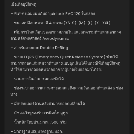
เมื่อเกิดอุบัติเหตุ
– พิเศษ! แถมแผ่นกันฝ้า pinlock EVO 120 ในกล่อง
– ขนาดเปลือกหมวก มี 4 ขนาด (XS-S)-(M)-(L)-(XL-XXL)
– เพิ่มการไหลเวียนของอากาศภายใน และลดความต้านทานอากาศ
ตามหลักพลศาสตร์ Aerodynamic
– สายรัดคางแบบ Double D-Ring
– ระบบ EQRS (Emergency Quick Release System) ช่วยให้
สามารถถอดแก้มหมวกด้านล่างแบบฉุกเฉินได้ในกรณีที่เกิดอุบัติเหตุ
ทำให้สามารถถอดหมวกออกจากผู้บาดเจ็บออกมาได้ง่าย
– นวมภายในสามารถถอดซักได้
– ช่องระบายอากาศ กระจายลมและดึงความร้อนออกด้านหลัง 6 ช่อง
ทาง
– มีสปอยเลอร์ด้านหลังสามารถถอดเปลี่ยนได้
– มีช่องเว้าหูรองรับการติดตั้งบลูทูธ
– น้ำหนักโดยประมาณ 1,500 กรัม
– มาตรฐาน JIS,มาตรฐาน มอก.