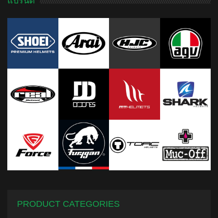
แบรนด์
customer
rating
PRODUCT CATEGORIES