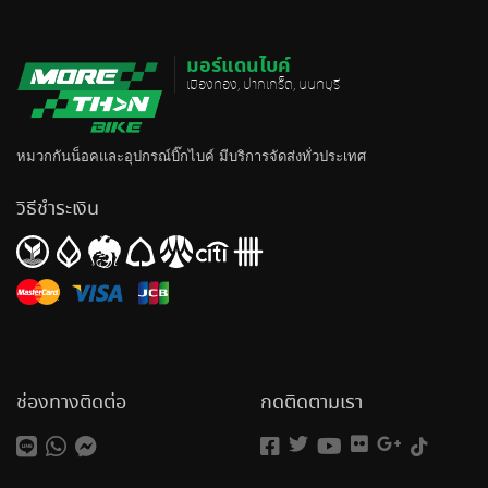
มอร์แดนไบค์
เมืองทอง, ปากเกร็ด, นนทบุรี
หมวกกันน็อค
และอุปกรณ์บิ๊กไบค์ มีบริการจัดส่งทั่วประเทศ
วิธีชำระเงิน
ช่องทางติดต่อ
กดติดตามเรา