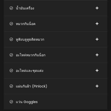
น้ำมันเครื่อง
หมวกกันน็อค
หูฟังบลูทูธติดหมวก
อะไหล่หมวกกันน็อก
อะไหล่และชุดแต่ง
แผ่นกันฝ้า (Pinlock)
แว่น Goggles