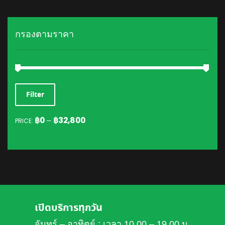
กรองตามราคา
MIN
MAX
Filter
PRICE
PRICE
฿0
฿32,800
PRICE:
—
เปิดบริการทุกวัน
จันทร์ – อาทิตย์ : เวลา 10.00 – 19.00 น.