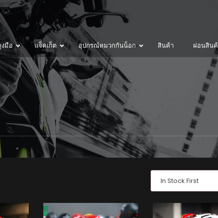
ุงมือ
แจ็คเก็ต
อุปกรณ์หมวกกันน็อก
สินค้า
ผ่อนสินค
In Stock First