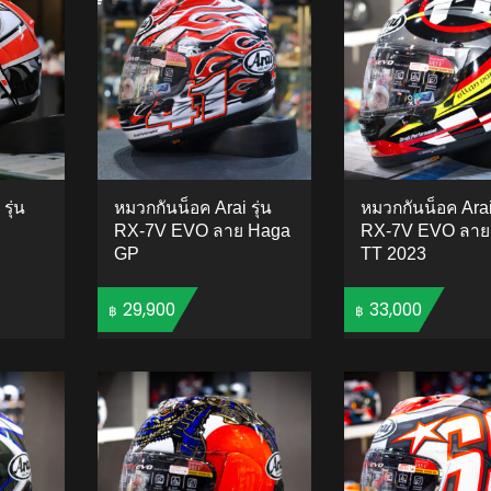
รุ่น
หมวกกันน็อค Arai รุ่น
หมวกกันน็อค Arai 
RX-7V EVO ลาย Haga
RX-7V EVO ลาย
GP
TT 2023
29,900
33,000
฿
฿
TO CART
ADD 
5.00
5
2
out of
based on
ADD TO CART
customer
ratings