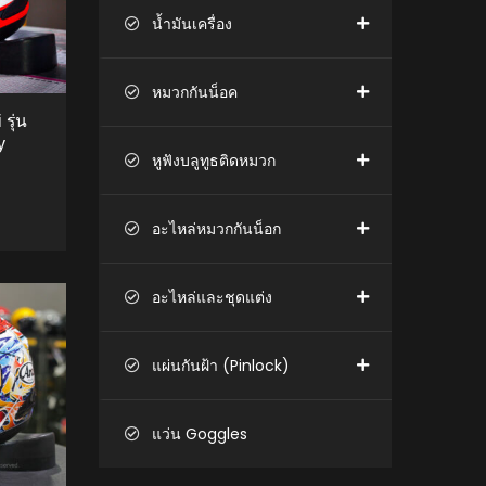
น้ำมันเครื่อง
หมวกกันน็อค
รุ่น
y
หูฟังบลูทูธติดหมวก
อะไหล่หมวกกันน็อก
TO CART
อะไหล่และชุดแต่ง
แผ่นกันฝ้า (Pinlock)
แว่น Goggles