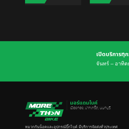
ADD TO CART
ADD 
เปิดบริการทุก
จันทร์ – อาทิต
มอร์แดนไบค์
เมืองทอง, ปากเกร็ด, นนทบุรี
หมวกกันน็อค
และอุปกรณ์บิ๊กไบค์ มีบริการจัดส่งทั่วประเทศ