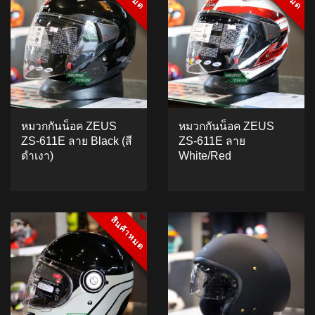
หมวกกันน็อค ZEUS
หมวกกันน็อค ZEUS
ZS-611E ลาย Black (สี
ZS-611E ลาย
ดำเงา)
White/Red
สินค้าหมด
สินค้าหมด
4.88
5
8
out of
5.00
5
1
out of
based on
based on
ADD TO CART
ADD TO CART
customer
customer
ratings
rating