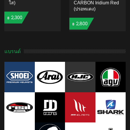
ใส)
CARBON Iridium Red
(ปรอทแดง)
2,300
฿
2,800
฿
ADD TO CART
ADD TO CART
แบรนด์