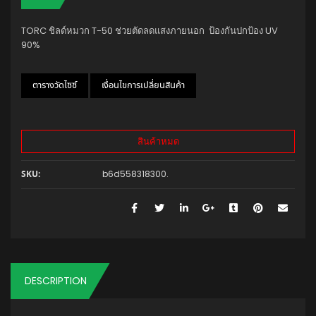
5.00
5
1
out of
customer
based on
rating
customer
TORC ชิลด์หมวก T-50 ช่วยตัดลดแสงภายนอก ป้องกันปกป้อง UV
rating
90%
ตารางวัดไซซ์
เงื่อนไขการเปลี่ยนสินค้า
สินค้าหมด
b6d558318300
.
SKU:
DESCRIPTION