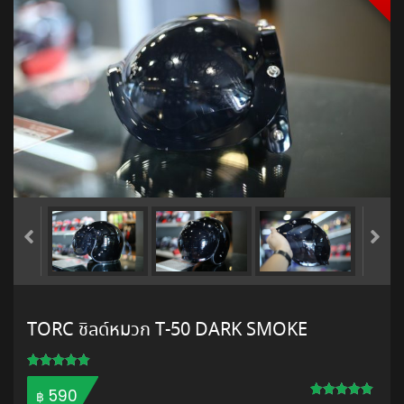
TORC ชิลด์หมวก T-50 DARK SMOKE
Rated
1
5.00
out of 5
590
฿
based on