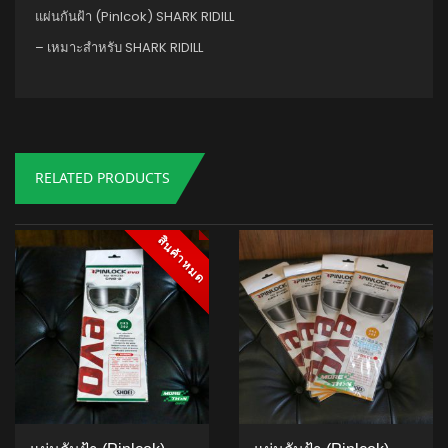
แผ่นกันฝ้า (Pinlcok) SHARK RIDILL
– เหมาะสำหรับ SHARK RIDILL
RELATED PRODUCTS
สินค้าหมด
สินค้าหมด