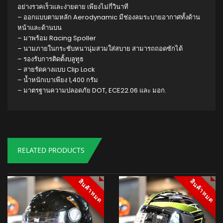
อย่างรวคเร็วและง่ายดาย เพียงไม่กี่วินาที
– ออกแบบตามหลัก Aerodynamic มีช่องลมระบายอากาศทั้งด้าน
หน้าและด้านบน
– มาพร้อม Racing Spoller
– นามภายในกระชับหนานุ่มสวมใส่สบาย สามารถถอดซักได้
– รองรับการติดตั้งบลูทูธ
– สายรัดคางแบบ Clip Lock
– น้ำหนักเบาเพียง 1,400 กรัม
– มาตรฐานความปลอดภัย DOT, ECE22.06 และ มอก.
RELATED PRODUCTS
สินค้าหมด
สินค้าหมด
สินค้าหมด
สินค้าหมด