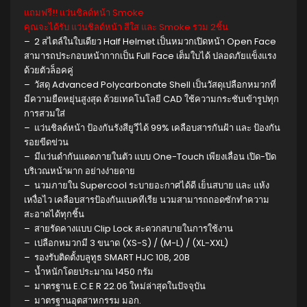
แถมฟรี!! แว่นชิลด์หน้า Smoke
คุณจะได้รับ แว่นชิลด์หน้า สีใส และ Smoke รวม 2ชิ้น
– 2 สไตล์ในใบเดียว Half Helmet เป็นหมวกเปิดหน้า Open Face
สามารถประกอบหน้ากากเป็น Full Face เต็มใบได้ ปลอดภัยแข็งแรง
ด้วยตัวล็อคคู่
– วัสดุ Advanced Polycarbonate Shell เป็นวัสดุเปลือกหมวกที่
มีความยืดหยุ่นสูงสุด ด้วยเทคโนโลยี CAD ใช้ความกระชับเข้ารูปทุก
การสวมใส่
– แว่นชิลด์หน้า ป้องกันรังสียูวีได้ 99% เคลือบสารกันฝ้า และ ป้องกัน
รอยขีดข่วน
– มีแว่นดำกันแดดภายในตัว แบบ One-Touch เพียงเลื่อน เปิด-ปิด
บริเวณหน้าผาก อย่างง่ายดาย
– นวมภายใน Supercool ระบายอะกาศได้ดี เย็นสบาย และ แห้ง
เหงื่อไว เคลือบสารป้องกันแบคทีเรีย นวมสามารถถอดซักทำความ
สะอาดได้ทุกชิ้น
– สายรัดคางแบบ Clip Lock สะดวกสบายในการใช้งาน
– เปลือกหมวกมี 3 ขนาด (XS-S) / (M-L) / (XL-XXL)
– รองรับติดตั้งบลูทูธ SMART HJC 10B, 20B
– น้ำหนักโดยประมาณ 1450 กรัม
– มาตรฐาน E.C.E R 22.06 ใหม่ล่าสุดในปัจจุบัน
– มาตรฐานอุตสาหกรรม มอก.