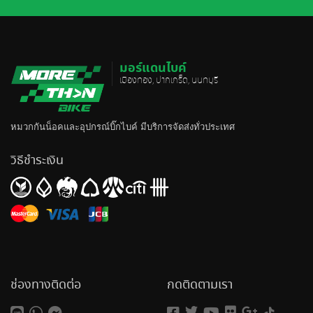
มอร์แดนไบค์
เมืองทอง, ปากเกร็ด, นนทบุรี
หมวกกันน็อค
และอุปกรณ์บิ๊กไบค์ มีบริการจัดส่งทั่วประเทศ
วิธีชำระเงิน
ช่องทางติดต่อ
กดติดตามเรา