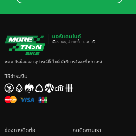
มอร์แดนไบค์
เมืองทอง, ปากเกร็ด, นนทบุรี
หมวกกันน็อค
และอุปกรณ์บิ๊กไบค์ มีบริการจัดส่งทั่วประเทศ
วิธีชำระเงิน
ช่องทางติดต่อ
กดติดตามเรา