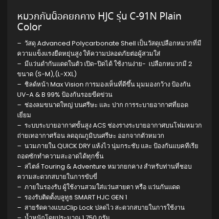
หมวกกันน็อคยกคาง HJC รุ่น C-91N Plain
Color
– วัสดุ Advanced Polycarbonate Shell เป็นวัสดุเปลือกหมวกที่มี
ความแข็งแรงยืดหยุ่นสูง ให้ความปลอดภัยต่อผู้สวมใส่
– มีแว่นดำกันแดดในตัว เปิด-ปิดได้ ใช้งานง่าย- เปลือกหมวกมี 2
ขนาด (S-M),(L-XXL)
– ชิลด์หน้า Max Vision การมองเห็นที่ดีขึ้น มุมมองกว้าง ป้องกัน
UV-A & B 99% ป้องกันรอยขีดข่วน
– ช่องลมขนาดใหญ่ บนศรีษะ และ ปาก การระบายอากาศที่ยอด
เยี่ยม
– ระบบระบายอากาศขั้นสูง ACS ช่องรางระบายอากาศบนโฟมหมวก
ถ่ายเทอากาศร้อน ลดอุณภูมิบนศรีษะ ออกจากตัวหมวก
– นวมภายใน QUICK DRY แห้งไว นุ่มกระชับ และ ป้องกันแบคทีเรีย
ถอดซักทำความสะอาดได้ทุกชิ้น
– สไตล์ Touring & Adventure หมวกยกคาง สำหรับท่านที่ชอบ
ความสะดวกสบายในการขับขี่
– ภายในรองรับ ผู้ใช้งานสวมใส่แว่นสายตา หรือ แว่นกันแดด
– รองรับติดตั้งบลูทูธ SMART HJC GEN 1
– สายรัดคางแบบClip Lock ปลดไว สะดวกสบายในการใช้งาน
– น้ำหนักโดยประมาณ 1,750 กรัม