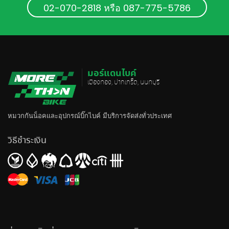
02-070-2818 หรือ 087-775-5786
มอร์แดนไบค์
เมืองทอง, ปากเกร็ด, นนทบุรี
หมวกกันน็อค
และอุปกรณ์บิ๊กไบค์ มีบริการจัดส่งทั่วประเทศ
วิธีชำระเงิน