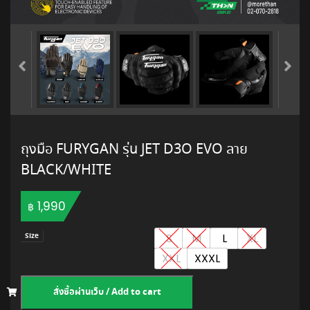
ถุงมือ FURYGAN รุ่น JET D3O EVO ลาย
BLACK/WHITE
1,990
฿
S
M
L
XL
Size
XXL
XXXL
สั่งซื้อผ่านเว็บ / Add to cart