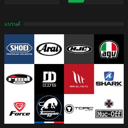
4.00
5
1
out
of
based
ADD TO CART
on
customer
4.95
5
2513
out of
rating
based on
แบรนด์
ADD TO CART
customer
ratings