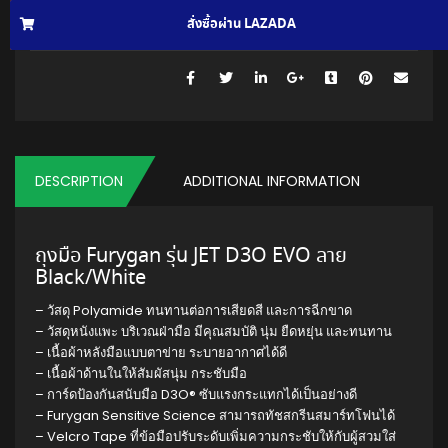
สั่งซื้อผ่าน LAZADA
สั่งซื้อผ่าน SHOPEE
150100601785
.
SKU:
DESCRIPTION
ADDITIONAL INFORMATION
ถุงมือ Furygan รุ่น JET D3O EVO ลาย
Black/White
– วัสดุ Polyamide ทนทานต่อการเสียดสี และการฉีกขาด
– วัสดุหนังแพะ บริเวณฝ่ามือ มีคุณสมบัติ นุ่ม ยืดหยุ่น และทนทาน
–
เนื้อผ้าหลังมือแบบตาข่าย ระบายอากาศได้ดี
–
เนื้อผ้าด้านในให้สัมผัสนุ่ม กระชับมือ
–
การ์ดป้องกันสนับมือ D3O® ซับแรงกระแทกได้เป็นอย่างดี
–
Furygan Sensitive Science สามารถทัชสกรีนสมาร์ทโฟนได้
–
Velcro Tape ที่ข้อมือปรับระดับเพิ่มความกระชับให้กับผู้สวมใส่