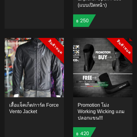
(แบบเปิดหน้า)
ADD TO CART
250
฿
สินค้าหมด
สินค้าหมด
สินค้าหมด
สินค้าหมด
4.86
5
22
out of
based on
ADD TO CART
customer
ratings
เสื้อแจ็คเก็ต/การ์ด Force
Promotion โม่ง
Vento Jacket
Working Wicking แถม
ปลอกแขน!!!
420
฿