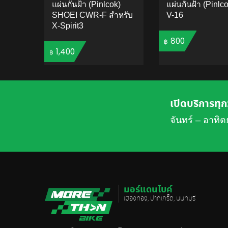
แผ่นกันฝ้า (Pinlcok)
แผ่นกันฝ้า (Pinlc
SHOEI CWR-F สำหรับ
V-16
X-Spirit3
800
฿
1,400
฿
ADD 
ADD TO CART
เปิดบริการทุก
จันทร์ – อาทิต
มอร์แดนไบค์
เมืองทอง, ปากเกร็ด, นนทบุรี