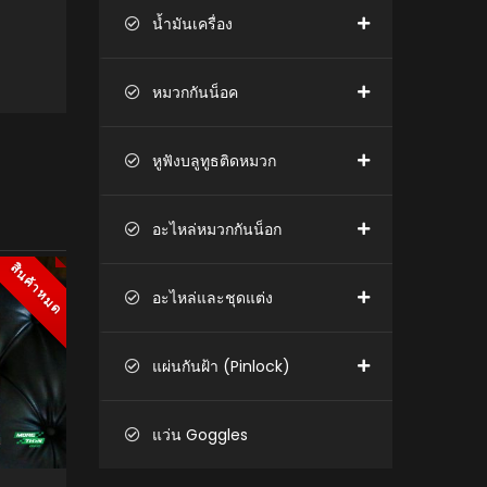
น้ำมันเครื่อง
หมวกกันน็อค
หูฟังบลูทูธติดหมวก
อะไหล่หมวกกันน็อก
สินค้าหมด
สินค้าหมด
อะไหล่และชุดแต่ง
แผ่นกันฝ้า (Pinlock)
แว่น Goggles