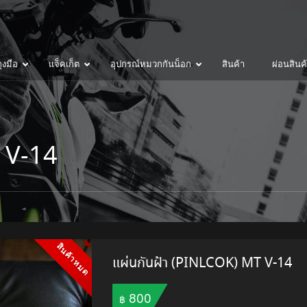
ุงมือ
แจ็คเก็ต
อุปกรณ์หมวกกันน็อก
สินค้า
ผ่อนสินค
T V-14
สินค้าหมด
แผ่นกันฝ้า (PINLCOK) MT V-14
800
฿