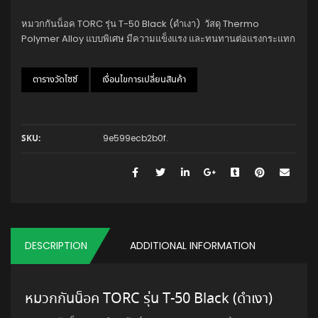
หมวกกันน็อค TORC รุ่น T-50 Black (ดำเงา) วัสดุ Thermo
Polymer Alloy แบบพิเศษ มีความแข็งแรง และทนทานต่อแรงกระแทก
ตารางวัดไซซ์
เงื่อนไขการเปลี่ยนสินค้า
9e599ecb2b0f
.
SKU:
DESCRIPTION
ADDITIONAL INFORMATION
หมวกกันน็อค TORC รุ่น T-50 Black (ดำเงา)