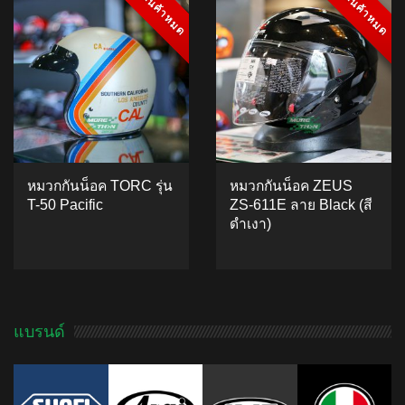
สินค้าหมด
สินค้าหมด
สินค้าหมด
สินค้าหมด
based on
ADD TO CART
customer
rating
หมวกกันน็อค TORC รุ่น
หมวกกันน็อค ZEUS
T-50 Pacific
ZS-611E ลาย Black (สี
ดำเงา)
ADD TO CART
4.88
5
8
out of
based on
แบรนด์
ADD TO CART
customer
ratings