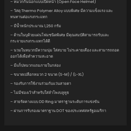
– หมวกกันน็อกแบบเปิดหน้า (Open Face Helmet)
– วัสดุ Thermo Polymer Alloy แบบพิเศษ มีความแข็งแรง และ
ทนทานต่อแรงกระแทก
– มีน้ำหนักประมาณ 1,250 กรัม
– ด้านในบุด้วยแผ่นโฟมชนิดพิเศษ มีคุณสมบัติสามารถรับและ
กระจายแรงกระแทกได้ดี
– นวมในหมวกมีความนุ่ม ใส่สบาย ไม่ระคายเคือง และสามารถถอด
ออกได้เพื่อทำความสะอาด
– มีแก็ปหมวกแถมภายในกล่อง
– ขนาดเปลือกหมวก 2 ขนาด (S-M) / (L-XL)
– รองรับการใช้งานร่วมกับแว่นสายตา
– ไม่มีช่องเว้าสำหรับใส่ลำโพงบลูทูธ
– สายรัดคางแบบ DD Ring มาตราฐานระดับการแข่งขัน
– ผ่านการรับรองมาตราฐาน DOT ของประเทศสหรัฐอเมริกา