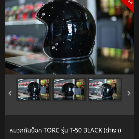
หมวกกันน็อค TORC รุ่น T-50 BLACK (ดำเงา)