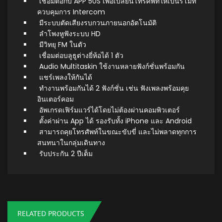
เชื่อมต่อกับ APP 50S เพื่อเปลี่ยนโทรศัพท์ให้เป็นรีโมท
ควบคุมการ Intercom
มีระบบตัดเสียงรบกวนภายนอกอัตโนมัติ
ลำโพงหูฟังระบบ HD
มีวิทยุ FM ในตัว
เชื่อมต่อบลูธูต่างยี่ห้อได้ 1 ตัว
Audio Multitaskin ใช้งานหลายฟังก์ชั่นพร้อมกัน
แชร์เพลงให้กันได้
ทำงานพร้อมกันได้ 2 ฟังก์ชั่น เช่น ฟังเพลงพร้อมคุย
อินเตอร์คอม
อัพเกรดเฟิร์มแวร์ได้โดยไม่ต้องผ่านคอมพิวเตอร์
ตั้งค่าผ่าน App ได้ รองรับทั้ง iPhone และ Android
สามารถคุยโทรศัพท์ในขณะขับขี่ และไม่พลาดทุกการ
สนทนาในกลุ่มเดินทาง
รับประกัน 2 ปีเต็ม
RELATED PRODUCTS