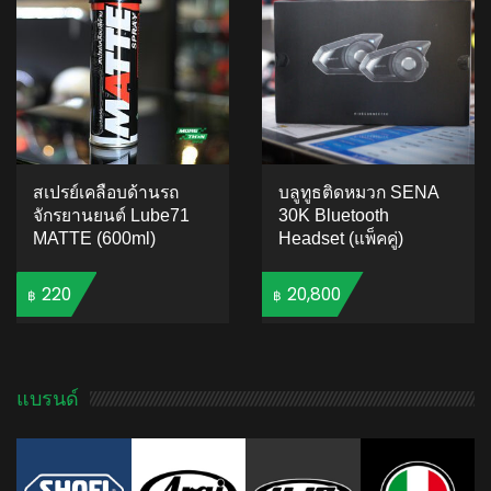
ratings
สเปรย์เคลือบด้านรถ
บลูทูธติดหมวก SENA
จักรยานยนต์ Lube71
30K Bluetooth
MATTE (600ml)
Headset (แพ็คคู่)
220
20,800
฿
฿
ADD TO CART
5.00
5
1
out of
based on
แบรนด์
ADD TO CART
customer
rating