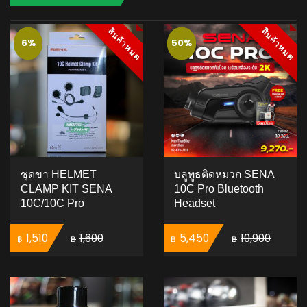
สินค้าหมด
สินค้าหมด
สินค้าหมด
สินค้าหมด
6%
6%
50%
50%
ชุดขา HELMET
บลูทูธติดหมวก SENA
CLAMP KIT SENA
10C Pro Bluetooth
10C/10C Pro
Headset
Original price was: ฿1,600.
Current price is: ฿1,510.
Original price was: ฿10,900.
Current price is: ฿
1,510
1,600
5,450
10,900
฿
฿
฿
฿
ADD TO CART
5.00
5
4
out of
based on
ADD TO CART
customer