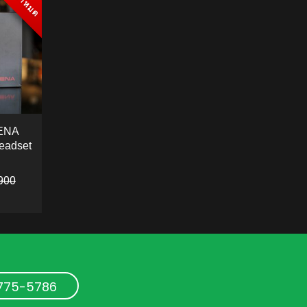
สินค้าหมด
สินค้าหมด
SENA
eadset
12,900.
 price is: ฿12,200.
,900
TO CART
-775-5786