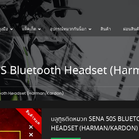
ุงมือ
แจ็คเก็ต
อุปกรณ์หมวกกันน็อก
สินค้า
ผ่อนสินค
0S Bluetooth Headset (Ha
etooth Headset (Harman/Kardon)
สินค้าหมด
บลูทูธติดหมวก SENA 50S BLUE
HEADSET (HARMAN/KARDON)