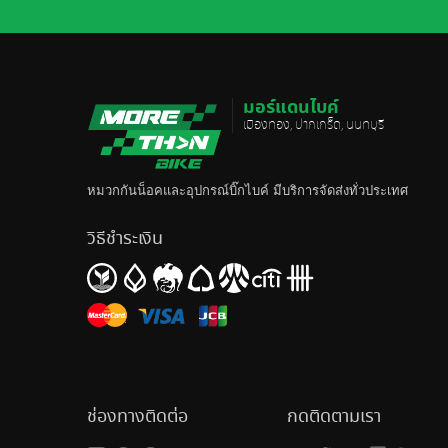
มอร์แดนไบค์
เมืองทอง, ปากเกร็ด, นนทบุรี
หมวกกันน็อค
และอุปกรณ์บิ๊กไบค์ มีบริการจัดส่งทั่วประเทศ
วิธีชำระเงิน
ช่องทางติดต่อ
กดติดตามเรา