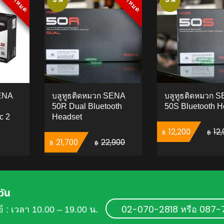
สินค้าหมด
สินค้าหมด
สินค้าหมด
สินค้าหมด
SENA
บลูทูธติดหมวก SENA
บลูทูธติดหมวก 
50R Dual Bluetooth
50S Bluetooth H
c 2
Headset
Original price was: ฿
Current
12,200
12
฿
฿
Original price was: ฿22,900.
Current price is: ฿21,700.
21,700
22,900
฿
฿
ADD 
TO CART
ADD TO CART
วัน
02-070-2818 หรือ 087
ย์ : เวลา 10.00 – 19.00 น.