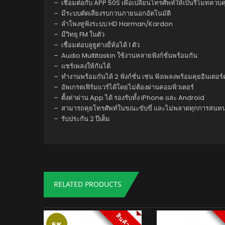
– เชื่อมต่อกับ APP 50S เพื่อเปลี่ยนโทรศัพท์ให้เป็นรีโมทคว
– มีระบบตัดเสียงรบกวนภายนอกอัตโนมัติ
– ลำโพงหูฟังระบบ HD Harman/Kardon
– มีวิทยุ FM ในตัว
– เชื่อมต่อบลูธูต่างยี่ห้อได้ 1 ตัว
– Audio Multitaskin ใช้งานหลายฟังก์ชั่นพร้อมกัน
– แชร์เพลงให้กันได้
– ทำงานพร้อมกันได้ 2 ฟังก์ชั่น เช่น ฟังเพลงพร้อมคุยอินเตอร
– อัพเกรดเฟิร์มแวร์ได้โดยไม่ต้องผ่านคอมพิวเตอร์
– ตั้งค่าผ่าน App ได้ รองรับทั้ง iPhone และ Android
– สามารถคุยโทรศัพท์ในขณะขับขี่ และไม่พลาดทุกการสนทน
– รับประกัน 2 ปีเต็ม
RELATED PRODUCTS
5%
5%