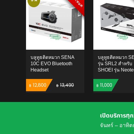
สินค้าหมด
สินค้าหมด
บลูทูธติดหมวก SENA
บลูทูธติดหมวก 
10C EVO Bluetooth
รุ่น SRL2 สำหรับ
Headset
SHOEI รุ่น Neote
Original price was: ฿13,490.
Current price is: ฿12,800.
12,800
13,490
11,000
฿
฿
฿
ADD TO CART
ADD 
เปิดบริการทุก
จันทร์ – อาทิต