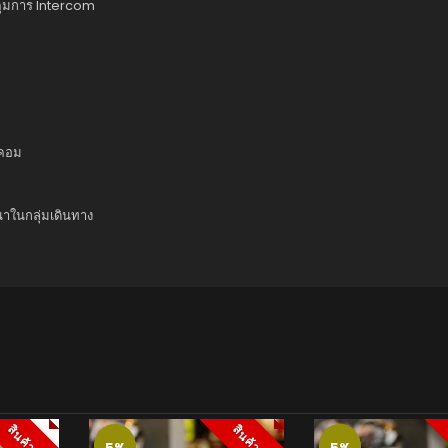
บคุมการ Intercom
์คอม
าในกลุ่มเดินทาง
5%
5%
5%
5%