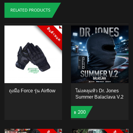
RELATED PRODUCTS
สินค้าหมด
สินค้าหมด
ถุงมือ Force รุ่น Airflow
โม่งคลุมหัว Dr. Jones
Summer Balaclava V.2
200
฿
4.95
5
22
out of
based on
ADD TO CART
customer
ratings
5.00
5
6
out of