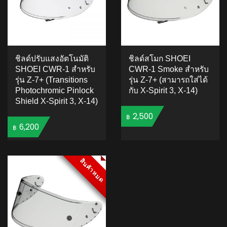
ชิลด์ปรับแสงอัตโนมัติ
ชิลด์สโมก SHOEI
SHOEI CWR-1 สำหรับ
CWR-1 Smoke สำหรับ
รุ่น Z-7+ (Transitions
รุ่น Z-7+ (สามารถใส่ได้
Photochromic Pinlock
กับ X-Spirit 3, X-14)
Shield X-Spirit 3, X-14)
2,500
฿
6,200
฿
4.93
5
409
out of
based on
สินค้าหมด
สินค้าหมด
4.50
5
2
out
ADD TO CART
customer
of
based
ratings
ADD TO CART
on
customer
ratings