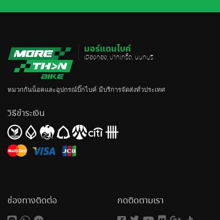
มอร์แดนไบค์
เมืองทอง, ปากเกร็ด, นนทบุรี
หมวกกันน็อค
และอุปกรณ์บิ๊กไบค์ มีบริการจัดส่งทั่วประเทศ
วิธีชำระเงิน
ช่องทางติดต่อ
กดติดตามเรา