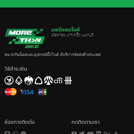
มอร์แดนไบค์
เมืองทอง, ปากเกร็ด, นนทบุรี
หมวกกันน็อค
และอุปกรณ์บิ๊กไบค์ มีบริการจัดส่งทั่วประเทศ
วิธีชำระเงิน
ช่องทางติดต่อ
กดติดตามเรา