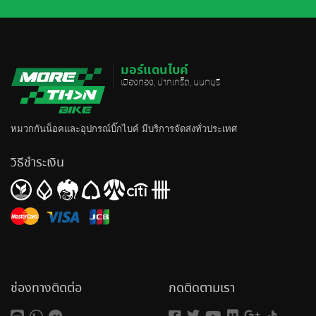
มอร์แดนไบค์
เมืองทอง, ปากเกร็ด, นนทบุรี
หมวกกันน็อค
และอุปกรณ์บิ๊กไบค์ มีบริการจัดส่งทั่วประเทศ
วิธีชำระเงิน
ช่องทางติดต่อ
กดติดตามเรา