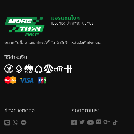
มอร์แดนไบค์
เมืองทอง, ปากเกร็ด, นนทบุรี
หมวกกันน็อค
และอุปกรณ์บิ๊กไบค์ มีบริการจัดส่งทั่วประเทศ
วิธีชำระเงิน
ช่องทางติดต่อ
กดติดตามเรา