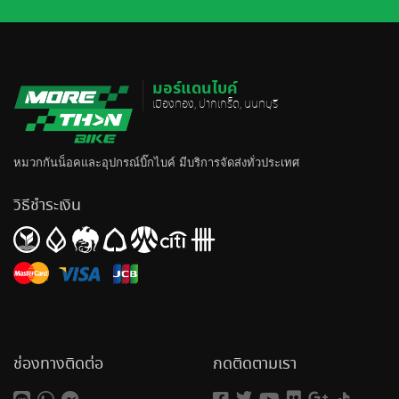
มอร์แดนไบค์
เมืองทอง, ปากเกร็ด, นนทบุรี
หมวกกันน็อค
และอุปกรณ์บิ๊กไบค์ มีบริการจัดส่งทั่วประเทศ
วิธีชำระเงิน
ช่องทางติดต่อ
กดติดตามเรา