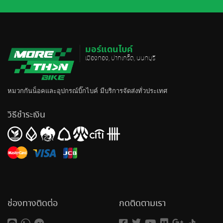
มอร์แดนไบค์
เมืองทอง, ปากเกร็ด, นนทบุรี
หมวกกันน็อค
และอุปกรณ์บิ๊กไบค์ มีบริการจัดส่งทั่วประเทศ
วิธีชำระเงิน
ช่องทางติดต่อ
กดติดตามเรา