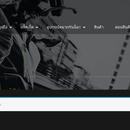
ุงมือ
แจ็คเก็ต
อุปกรณ์หมวกกันน็อก
สินค้า
ผ่อนสินค
.