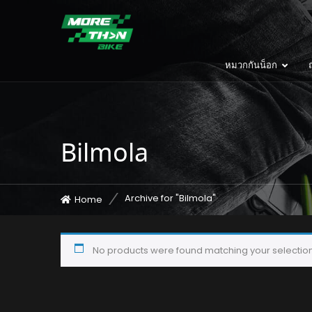
หมวกกันน็อก
ถ
Bilmola
Archive for "Bilmola"
Home
No products were found matching your selection