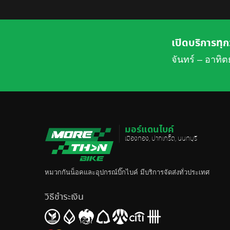
เปิดบริการทุก
จันทร์ – อาทิต
มอร์แดนไบค์
เมืองทอง, ปากเกร็ด, นนทบุรี
หมวกกันน็อค
และอุปกรณ์บิ๊กไบค์ มีบริการจัดส่งทั่วประเทศ
วิธีชำระเงิน