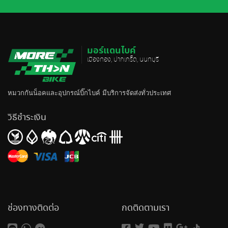
มอร์แดนไบค์
เมืองทอง, ปากเกร็ด, นนทบุรี
หมวกกันน็อค
และอุปกรณ์บิ๊กไบค์ มีบริการจัดส่งทั่วประเทศ
วิธีชำระเงิน
ช่องทางติดต่อ
กดติดตามเรา