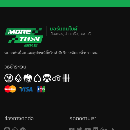
มอร์แดนไบค์
เมืองทอง, ปากเกร็ด, นนทบุรี
หมวกกันน็อค
และอุปกรณ์บิ๊กไบค์ มีบริการจัดส่งทั่วประเทศ
วิธีชำระเงิน
ช่องทางติดต่อ
กดติดตามเรา