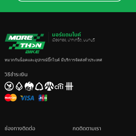
มอร์แดนไบค์
เมืองทอง, ปากเกร็ด, นนทบุรี
หมวกกันน็อค
และอุปกรณ์บิ๊กไบค์ มีบริการจัดส่งทั่วประเทศ
วิธีชำระเงิน
ช่องทางติดต่อ
กดติดตามเรา