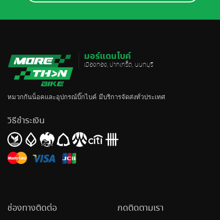
มอร์แดนไบค์
เมืองทอง, ปากเกร็ด, นนทบุรี
หมวกกันน็อค
และอุปกรณ์บิ๊กไบค์ มีบริการจัดส่งทั่วประเทศ
วิธีชำระเงิน
ช่องทางติดต่อ
กดติดตามเรา