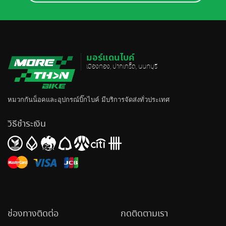
มอร์แดนไบค์
เมืองทอง, ปากเกร็ด, นนทบุรี
หมวกกันน็อค
และอุปกรณ์บิ๊กไบค์ มีบริการจัดส่งทั่วประเทศ
วิธีชำระเงิน
ช่องทางติดต่อ
กดติดตามเรา