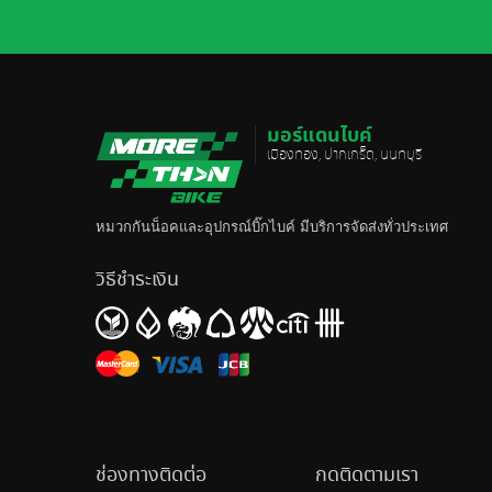
มอร์แดนไบค์
เมืองทอง, ปากเกร็ด, นนทบุรี
หมวกกันน็อค
และอุปกรณ์บิ๊กไบค์ มีบริการจัดส่งทั่วประเทศ
วิธีชำระเงิน
ช่องทางติดต่อ
กดติดตามเรา