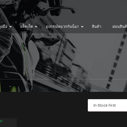
ุงมือ
แจ็คเก็ต
อุปกรณ์หมวกกันน็อก
สินค้า
ผ่อนสินค
In Stock First