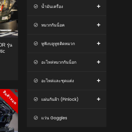
น้ำมันเครื่อง
หมวกกันน็อค
หูฟังบลูทูธติดหมวก
R รุ่น
tic
อะไหล่หมวกกันน็อก
อะไหล่และชุดแต่ง
TO CART
สินค้าหมด
สินค้าหมด
แผ่นกันฝ้า (Pinlock)
แว่น Goggles