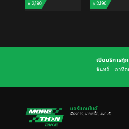
2,190
2,190
฿
฿
ADD TO CART
ADD 
เปิดบริการทุก
จันทร์ – อาทิต
มอร์แดนไบค์
เมืองทอง, ปากเกร็ด, นนทบุรี