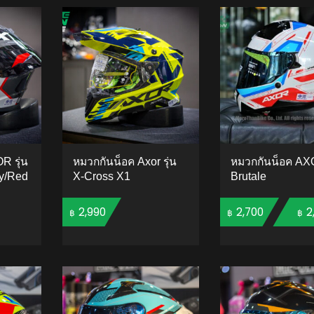
R รุ่น
หมวกกันน็อค Axor รุ่น
หมวกกันน็อค AXO
y/Red
X-Cross X1
Brutale
2,990
2,700
2
–
฿
฿
฿
TO CART
ADD TO CART
ADD 