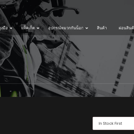
ุงมือ
แจ็คเก็ต
อุปกรณ์หมวกกันน็อก
สินค้า
ผ่อนสินค
In Stock First