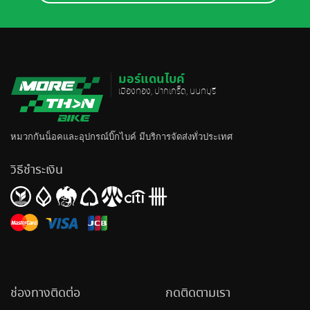
มอร์แดนไบค์
เมืองทอง, ปากเกร็ด, นนทบุรี
หมวกกันน็อค
และอุปกรณ์บิ๊กไบค์ มีบริการจัดส่งทั่วประเทศ
วิธีชำระเงิน
ช่องทางติดต่อ
กดติดตามเรา