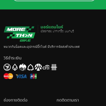
มอร์แดนไบค์
เมืองทอง, ปากเกร็ด, นนทบุรี
หมวกกันน็อค
และอุปกรณ์บิ๊กไบค์ มีบริการจัดส่งทั่วประเทศ
วิธีชำระเงิน
ช่องทางติดต่อ
กดติดตามเรา