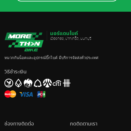
มอร์แดนไบค์
เมืองทอง, ปากเกร็ด, นนทบุรี
หมวกกันน็อค
และอุปกรณ์บิ๊กไบค์ มีบริการจัดส่งทั่วประเทศ
วิธีชำระเงิน
ช่องทางติดต่อ
กดติดตามเรา