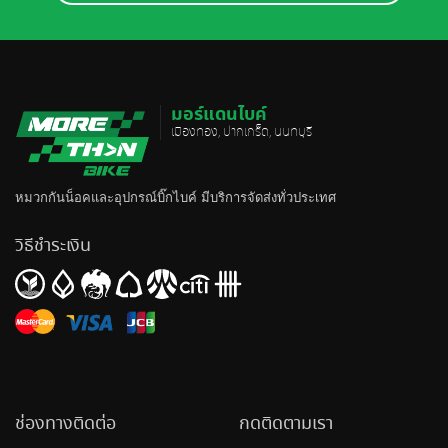
มอร์แดนไบค์
เมืองทอง, ปากเกร็ด, นนทบุรี
หมวกกันน็อค
และอุปกรณ์บิ๊กไบค์ มีบริการจัดส่งทั่วประเทศ
วิธีชำระเงิน
ช่องทางติดต่อ
กดติดตามเรา