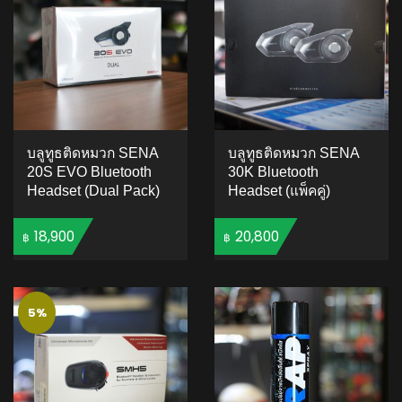
บลูทูธติดหมวก SENA
บลูทูธติดหมวก SENA
20S EVO Bluetooth
30K Bluetooth
Headset (Dual Pack)
Headset (แพ็คคู่)
18,900
20,800
฿
฿
ADD TO CART
5.00
5
1
out of
based on
5%
ADD TO CART
customer
rating