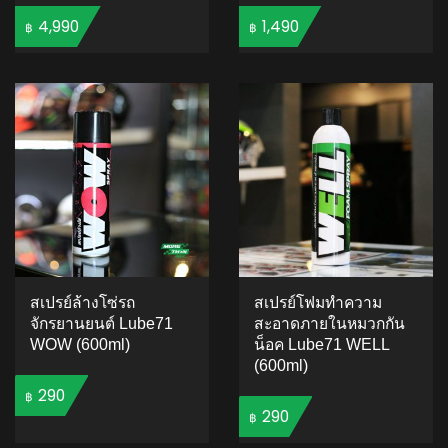
4,990
1,490
฿
฿
ADD TO CART
ADD TO CART
สเปรย์ล้างโซ่รถ
สเปรย์โฟมทำความ
จักรยานยนต์ Lube71
สะอาดภายในหมวกกัน
WOW (600ml)
น็อค Lube71 WELL
(600ml)
290
฿
290
฿
ADD TO CART