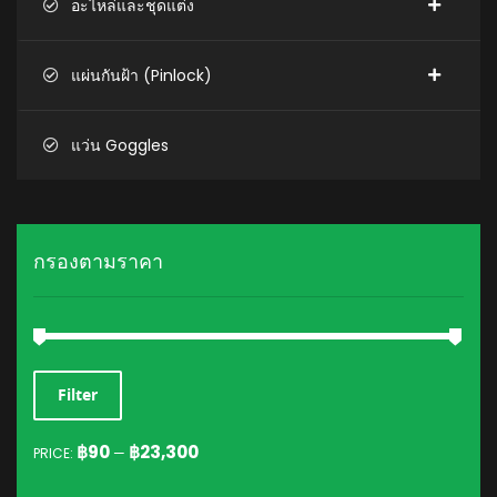
อะไหล่และชุดแต่ง
แผ่นกันฝ้า (Pinlock)
แว่น Goggles
กรองตามราคา
MIN
MAX
Filter
PRICE
PRICE
฿90
฿23,300
PRICE:
—