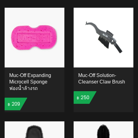
ADD TO CART
Muc-Off Expanding
Muc-Off Solution-
Microcell Sponge
Cleanser Claw Brush
ฟองน้ำล้างรถ
250
฿
209
฿
ADD TO CART
ADD TO CART