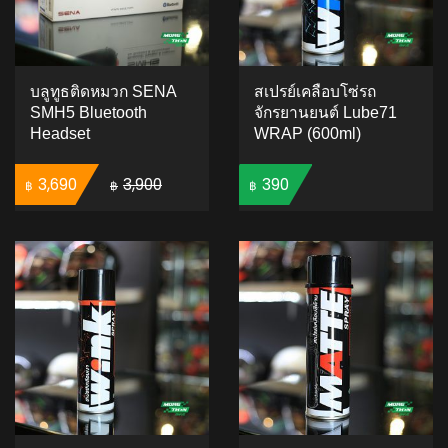
บลูทูธติดหมวก SENA
สเปรย์เคลือบโซ่รถ
SMH5 Bluetooth
จักรยานยนต์ Lube71
Headset
WRAP (600ml)
Original price was: ฿3,900.
Current price is: ฿3,690.
3,690
3,900
390
฿
฿
฿
ADD TO CART
ADD TO CART