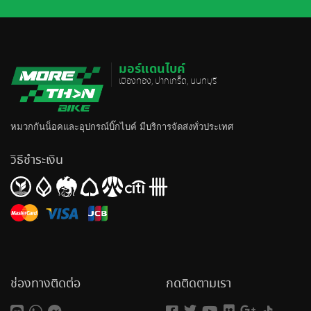
มอร์แดนไบค์
เมืองทอง, ปากเกร็ด, นนทบุรี
หมวกกันน็อค
และอุปกรณ์บิ๊กไบค์ มีบริการจัดส่งทั่วประเทศ
วิธีชำระเงิน
ช่องทางติดต่อ
กดติดตามเรา